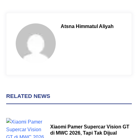
c
n
a
e
t
t
b
e
s
o
r
A
Atsna Himmatul Aliyah
o
e
p
k
s
p
t
RELATED NEWS
Xiaomi Pamer Supercar Vision GT
di MWC 2026, Tapi Tak Dijual