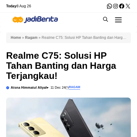
Skip
WhatsApp
Instagra
Faceb
X
Today
8 Aug 26
to
Men
content
Home
»
Ragam
»
Realme C75: Solusi HP Tahan Banting dan Harga
Terjangkau!
Realme C75: Solusi HP
Tahan Banting dan Harga
Terjangkau!
RAGAM
Atsna Himmatul Aliyah
11 Dec 24