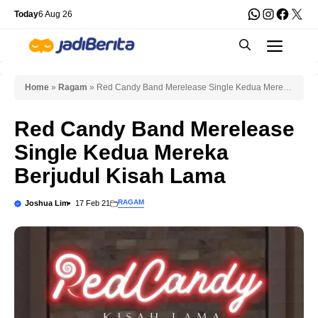
Skip
WhatsApp
Instagra
Faceb
X
Today
6 Aug 26
to
Men
content
Home
»
Ragam
»
Red Candy Band Merelease Single Kedua Mereka
Berjudul Kisah Lama
Red Candy Band Merelease
Single Kedua Mereka
Berjudul Kisah Lama
RAGAM
Joshua Lim
17 Feb 21