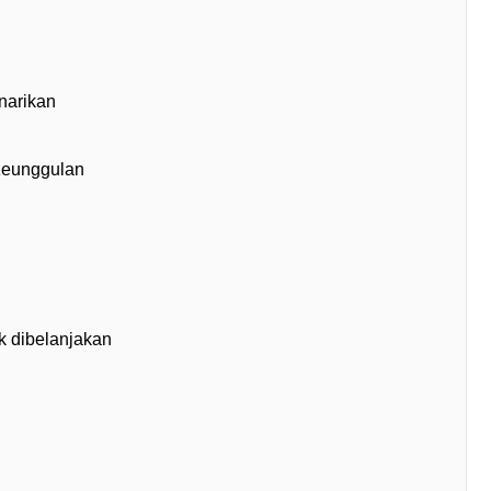
enarikan
Keunggulan
k dibelanjakan