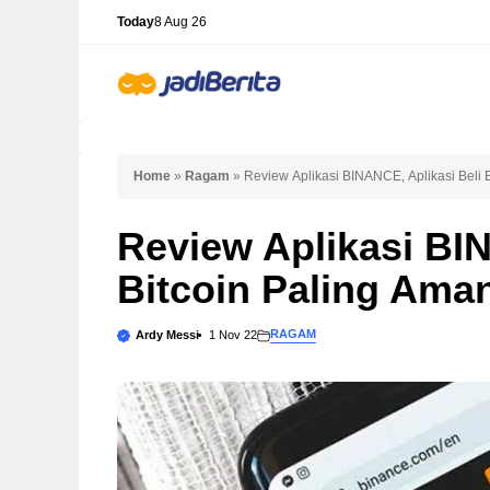
Skip
Today
8 Aug 26
to
content
Home
»
Ragam
»
Review Aplikasi BINANCE, Aplikasi Beli 
Review Aplikasi BIN
Bitcoin Paling Aman
RAGAM
Ardy Messi
1 Nov 22