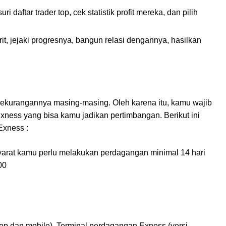
i daftar trader top, cek statistik profit mereka, dan pilih
orit, jejaki progresnya, bangun relasi dengannya, hasilkan
ss
kekurangannya masing-masing. Oleh karena itu, kamu wajib
xness yang bisa kamu jadikan pertimbangan. Berikut ini
Exness :
arat kamu perlu melakukan perdagangan minimal 14 hari
00
op dan mobile), Terminal perdagangan Exness (versi