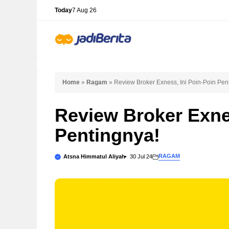
Skip
Today
7 Aug 26
to
content
Home
»
Ragam
»
Review Broker Exness, Ini Poin-Poin Pen
Review Broker Exnes
Pentingnya!
RAGAM
Atsna Himmatul Aliyah
30 Jul 24