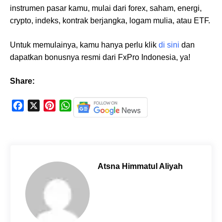
instrumen pasar kamu, mulai dari forex, saham, energi,
crypto, indeks, kontrak berjangka, logam mulia, atau ETF.
Untuk memulainya, kamu hanya perlu klik
di sini
dan
dapatkan bonusnya resmi dari FxPro Indonesia, ya!
Share:
F
X
P
W
a
i
h
c
n
a
e
t
t
b
e
s
o
r
A
Atsna Himmatul Aliyah
o
e
p
k
s
p
t