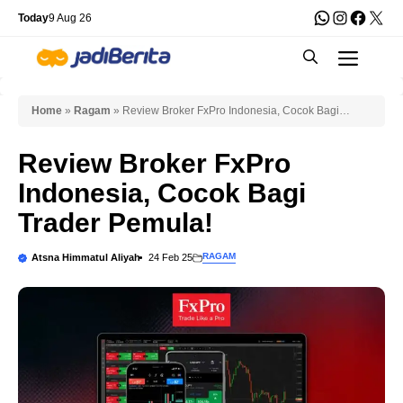
Skip
WhatsApp
Instagra
Faceb
X
Today
9 Aug 26
to
Men
content
Home
»
Ragam
»
Review Broker FxPro Indonesia, Cocok Bagi
Trader Pemula!
Review Broker FxPro
Indonesia, Cocok Bagi
Trader Pemula!
RAGAM
Atsna Himmatul Aliyah
24 Feb 25