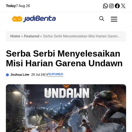
Skip
WhatsApp
Instagra
Faceb
X
Today
7 Aug 26
to
Men
content
Home
»
Featured
»
Serba Serbi Menyelesaikan Misi Harian Garena
Undawn
Serba Serbi Menyelesaikan
Misi Harian Garena Undawn
FEATURED
Joshua Lim
29 Jul 24