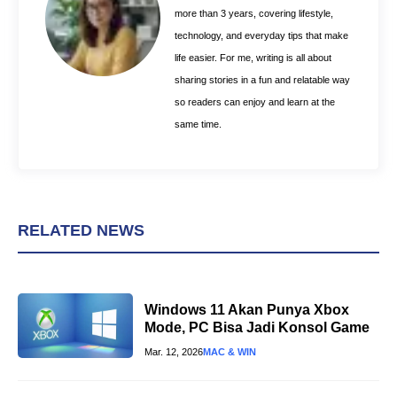
k
s
p
more than 3 years, covering lifestyle,
t
technology, and everyday tips that make
life easier. For me, writing is all about
sharing stories in a fun and relatable way
so readers can enjoy and learn at the
same time.
RELATED NEWS
Windows 11 Akan Punya Xbox
Mode, PC Bisa Jadi Konsol Game
Mar. 12, 2026
MAC & WIN