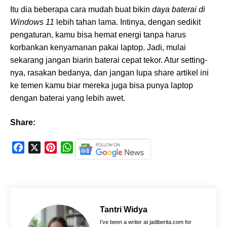
Itu dia beberapa cara mudah buat bikin
daya baterai di
Windows 11
lebih tahan lama. Intinya, dengan sedikit
pengaturan, kamu bisa hemat energi tanpa harus
korbankan kenyamanan pakai laptop. Jadi, mulai
sekarang jangan biarin baterai cepat tekor. Atur setting-
nya, rasakan bedanya, dan jangan lupa share artikel ini
ke temen kamu biar mereka juga bisa punya laptop
dengan baterai yang lebih awet.
Share:
F
X
P
W
a
i
h
c
n
a
e
t
t
b
e
s
o
r
A
Tantri Widya
o
e
p
I’ve been a writer at jadiberita.com for