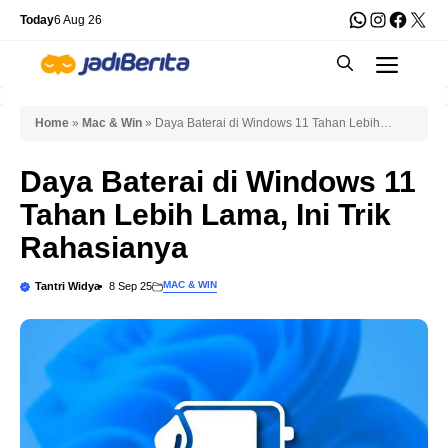
Skip
WhatsApp
Instagra
Faceb
X
Today
6 Aug 26
to
Men
content
Home
»
Mac & Win
»
Daya Baterai di Windows 11 Tahan Lebih
Lama, Ini Trik Rahasianya
Daya Baterai di Windows 11
Tahan Lebih Lama, Ini Trik
Rahasianya
MAC & WIN
Tantri Widya
8 Sep 25