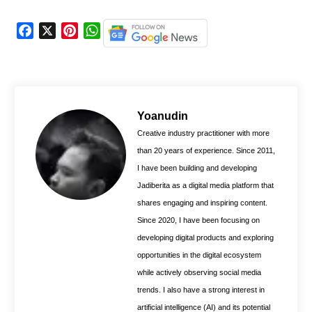
F
X
P
W
a
i
h
c
n
a
e
t
t
b
e
s
o
r
A
Yoanudin
o
e
p
Creative industry practitioner with more
k
s
p
than 20 years of experience. Since 2011,
t
I have been building and developing
Jadiberita as a digital media platform that
shares engaging and inspiring content.
Since 2020, I have been focusing on
developing digital products and exploring
opportunities in the digital ecosystem
while actively observing social media
trends. I also have a strong interest in
artificial intelligence (AI) and its potential