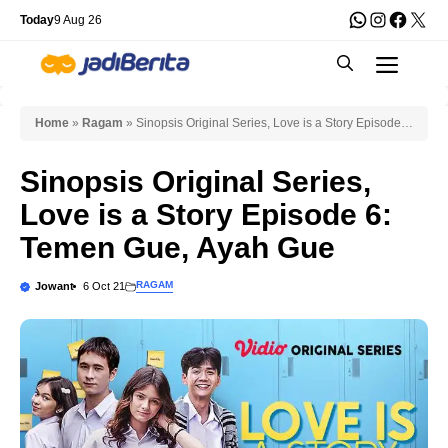
Skip
WhatsApp
Instagra
Faceb
X
Today
9 Aug 26
to
Men
content
Home
»
Ragam
»
Sinopsis Original Series, Love is a Story Episode
6: Temen Gue, Ayah Gue
Sinopsis Original Series,
Love is a Story Episode 6:
Temen Gue, Ayah Gue
RAGAM
Jowant
6 Oct 21