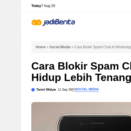
Skip
Today
7 Aug 26
to
content
Home
»
Social Media
»
Cara Blokir Spam Chat di WhatsApp
Cara Blokir Spam C
Hidup Lebih Tenan
SOCIAL MEDIA
Tantri Widya
11 Sep 25