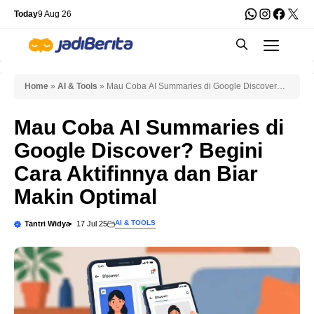
Skip
WhatsApp
Instagra
Faceb
X
Today
9 Aug 26
to
Men
content
Home
»
AI & Tools
»
Mau Coba AI Summaries di Google Discover?
Begini Cara Aktifinnya dan Biar Makin Optimal
Mau Coba AI Summaries di
Google Discover? Begini
Cara Aktifinnya dan Biar
Makin Optimal
AI & TOOLS
Tantri Widya
17 Jul 25