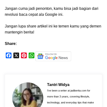
Jangan cuma jadi penonton, kamu bisa jadi bagian dari
revolusi baca cepat ala Google ini.
Jangan lupa share artikel ini ke temen kamu yang demen
mantengin berita!
Share:
F
X
P
W
a
i
h
c
n
a
e
t
t
b
e
s
o
r
A
Tantri Widya
o
e
p
I’ve been a writer at jadiberita.com for
k
s
p
more than 3 years, covering lifestyle,
t
technology, and everyday tips that make