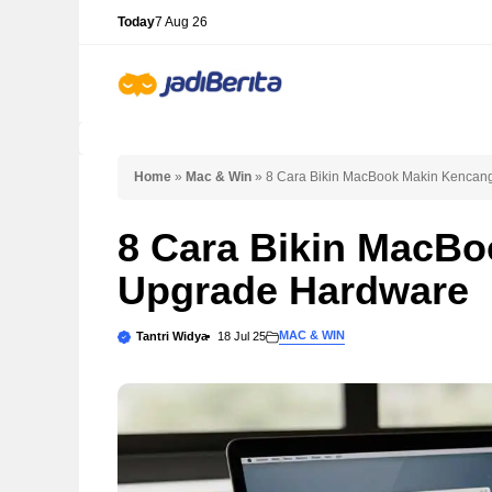
Skip
Today
7 Aug 26
to
content
Home
»
Mac & Win
»
8 Cara Bikin MacBook Makin Kencan
8 Cara Bikin MacB
Upgrade Hardware
MAC & WIN
Tantri Widya
18 Jul 25