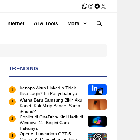
WhatsApp
Instagram
Facebook
X
Internet
AI & Tools
More
TRENDING
Kenapa Akun LinkedIn Tidak
Bisa Login? Ini Penyebabnya
Warna Baru Samsung Bikin Aku
Kaget, Kok Mirip Banget Sama
iPhone?
Copilot di OneDrive Kini Hadir di
Windows 11, Begini Cara
Pakainya
OpenAI Luncurkan GPT-5
Codex, AI Canggih yang Bisa