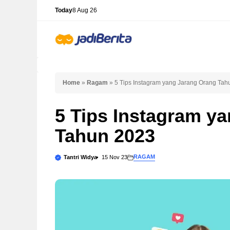
Skip
Today
8 Aug 26
to
content
Home
»
Ragam
»
5 Tips Instagram yang Jarang Orang Tah
5 Tips Instagram y
Tahun 2023
RAGAM
Tantri Widya
15 Nov 23