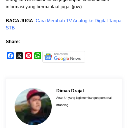
informasi yang bermanfaat juga. (jow)
BACA JUGA:
Cara Merubah TV Analog ke Digital Tanpa
STB
Share:
F
X
P
W
a
i
h
c
n
a
e
t
t
b
e
s
o
r
A
Dimas Drajat
o
e
p
Anak UI yang lagi membangun personal
k
s
p
branding
t