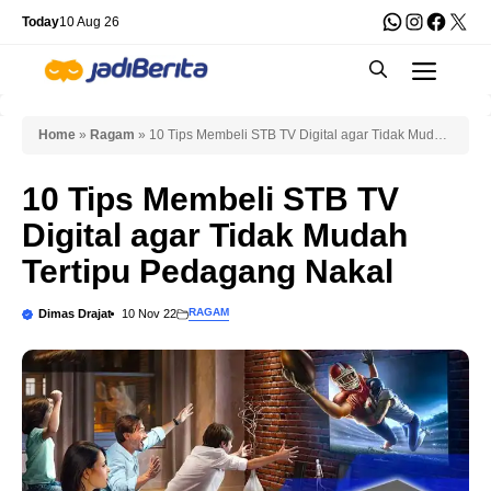
Skip
WhatsApp
Instagra
Faceb
X
Today
10 Aug 26
to
Men
content
Home
»
Ragam
»
10 Tips Membeli STB TV Digital agar Tidak Mudah
Tertipu Pedagang Nakal
10 Tips Membeli STB TV
Digital agar Tidak Mudah
Tertipu Pedagang Nakal
RAGAM
Dimas Drajat
10 Nov 22