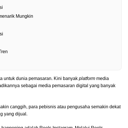
si
menarik Mungkin
si
Tren
sa untuk dunia pemasaran. Kini banyak
platform
media
jadikannya sebagai media pemasaran digital yang banyak
akin canggih, para pebisnis atau pengusaha semakin dekat
 yang dijual.
 happening adalah Reels Instagram. Melalui Reels