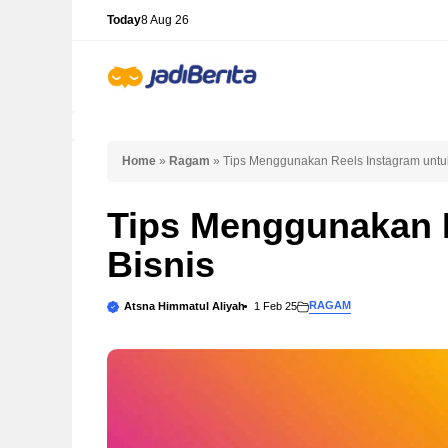
Skip
Today
8 Aug 26
to
content
Home
»
Ragam
»
Tips Menggunakan Reels Instagram untuk
Tips Menggunakan 
Bisnis
RAGAM
Atsna Himmatul Aliyah
1 Feb 25