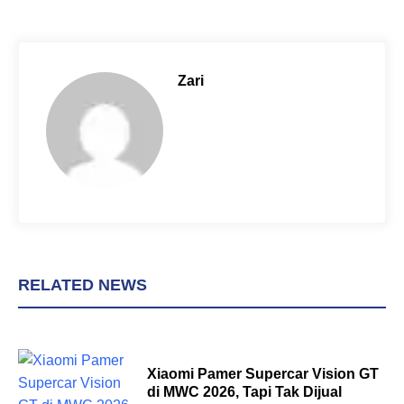
c
n
a
e
t
t
b
e
s
o
r
A
Zari
o
e
p
k
s
p
t
RELATED NEWS
Xiaomi Pamer Supercar Vision GT
di MWC 2026, Tapi Tak Dijual