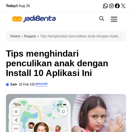
Skip
WhatsApp
Instagra
Faceb
X
Today
8 Aug 26
to
Men
content
Home
»
Ragam
»
Tips menghindari penculikan anak dengan Install
10 Aplikasi Ini
Tips menghindari
penculikan anak dengan
Install 10 Aplikasi Ini
RAGAM
Zari
10 Feb 23