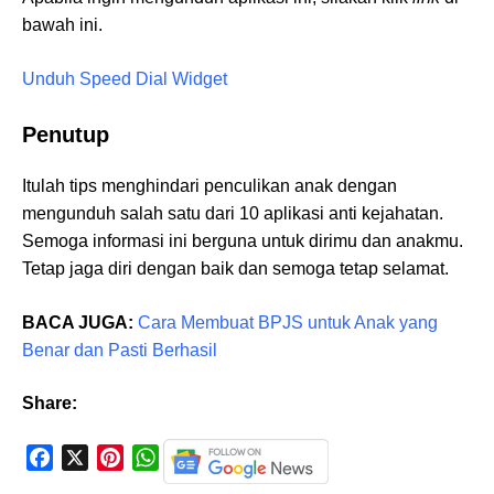
bawah ini.
Unduh Speed Dial Widget
Penutup
Itulah tips menghindari penculikan anak dengan
mengunduh salah satu dari 10 aplikasi anti kejahatan.
Semoga informasi ini berguna untuk dirimu dan anakmu.
Tetap jaga diri dengan baik dan semoga tetap selamat.
BACA JUGA:
Cara Membuat BPJS untuk Anak yang
Benar dan Pasti Berhasil
Share:
F
X
P
W
a
i
h