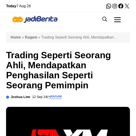
Skip
WhatsApp
Instagra
Faceb
X
Today
7 Aug 26
to
Men
content
Home
»
Ragam
»
Trading Seperti Seorang Ahli, Mendapatkan
Penghasilan Seperti Seorang Pemimpin
Trading Seperti Seorang
Ahli, Mendapatkan
Penghasilan Seperti
Seorang Pemimpin
RAGAM
Joshua Lim
12 Sep 24