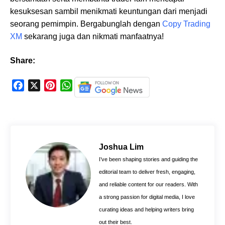
kesuksesan sambil menikmati keuntungan dari menjadi
seorang pemimpin. Bergabunglah dengan
Copy Trading
XM
sekarang juga dan nikmati manfaatnya!
Share:
F
X
P
W
a
i
h
c
n
a
e
t
t
b
e
s
o
r
A
Joshua Lim
o
e
p
I’ve been shaping stories and guiding the
k
s
p
editorial team to deliver fresh, engaging,
t
and reliable content for our readers. With
a strong passion for digital media, I love
curating ideas and helping writers bring
out their best.