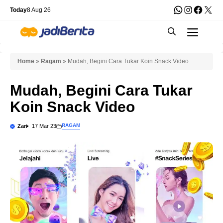
Skip
WhatsApp
Instagra
Faceb
X
Today
8 Aug 26
to
Men
content
Home
»
Ragam
»
Mudah, Begini Cara Tukar Koin Snack Video
Mudah, Begini Cara Tukar
Koin Snack Video
RAGAM
Zari
17 Mar 23