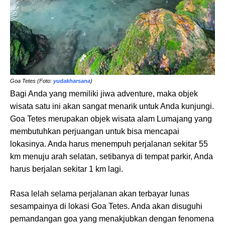
Goa Tetes (Foto:
yudakharsana
)
Bagi Anda yang memiliki jiwa adventure, maka objek
wisata satu ini akan sangat menarik untuk Anda kunjungi.
Goa Tetes merupakan objek wisata alam Lumajang yang
membutuhkan perjuangan untuk bisa mencapai
lokasinya. Anda harus menempuh perjalanan sekitar 55
km menuju arah selatan, setibanya di tempat parkir, Anda
harus berjalan sekitar 1 km lagi.
Rasa lelah selama perjalanan akan terbayar lunas
sesampainya di lokasi Goa Tetes. Anda akan disuguhi
pemandangan goa yang menakjubkan dengan fenomena