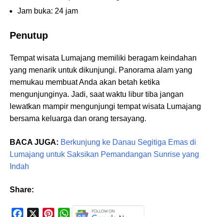
Jam buka: 24 jam
Penutup
Tempat wisata Lumajang memiliki beragam keindahan
yang menarik untuk dikunjungi. Panorama alam yang
memukau membuat Anda akan betah ketika
mengunjunginya. Jadi, saat waktu libur tiba jangan
lewatkan mampir mengunjungi tempat wisata Lumajang
bersama keluarga dan orang tersayang.
BACA JUGA:
Berkunjung ke Danau Segitiga Emas di
Lumajang untuk Saksikan Pemandangan Sunrise yang
Indah
Share:
F
X
P
W