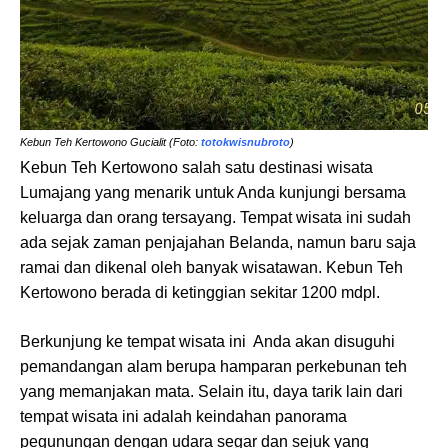
Kebun Teh Kertowono Gucialit (Foto:
totokwisnubroto
)
Kebun Teh Kertowono salah satu destinasi wisata
Lumajang yang menarik untuk Anda kunjungi bersama
keluarga dan orang tersayang. Tempat wisata ini sudah
ada sejak zaman penjajahan Belanda, namun baru saja
ramai dan dikenal oleh banyak wisatawan. Kebun Teh
Kertowono berada di ketinggian sekitar 1200 mdpl.
Berkunjung ke tempat wisata ini Anda akan disuguhi
pemandangan alam berupa hamparan perkebunan teh
yang memanjakan mata. Selain itu, daya tarik lain dari
tempat wisata ini adalah keindahan panorama
pegunungan dengan udara segar dan sejuk yang