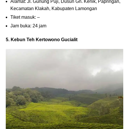
Alamat: Jl. Gunung Puji, Dusun Gn. Kenik, Papringan,
Kecamatan Klakah, Kabupaten Lamongan
Tiket masuk: –
Jam buka: 24 jam
5. Kebun Teh Kertowono Gucialit