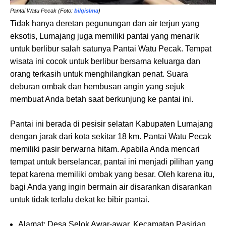
Pantai Watu Pecak (Foto:
bilqislma
)
Tidak hanya deretan pegunungan dan air terjun yang
eksotis, Lumajang juga memiliki pantai yang menarik
untuk berlibur salah satunya Pantai Watu Pecak. Tempat
wisata ini cocok untuk berlibur bersama keluarga dan
orang terkasih untuk menghilangkan penat. Suara
deburan ombak dan hembusan angin yang sejuk
membuat Anda betah saat berkunjung ke pantai ini.
Pantai ini berada di pesisir selatan Kabupaten Lumajang
dengan jarak dari kota sekitar 18 km. Pantai Watu Pecak
memiliki pasir berwarna hitam. Apabila Anda mencari
tempat untuk berselancar, pantai ini menjadi pilihan yang
tepat karena memiliki ombak yang besar. Oleh karena itu,
bagi Anda yang ingin bermain air disarankan disarankan
untuk tidak terlalu dekat ke bibir pantai.
Alamat: Desa Selok Awar-awar, Kecamatan Pasirian,