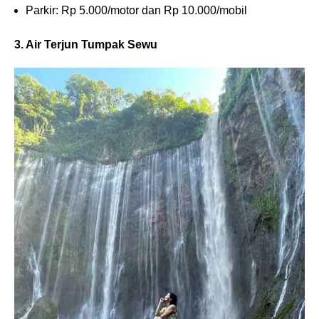
Parkir: Rp 5.000/motor dan Rp 10.000/mobil
3. Air Terjun Tumpak Sewu