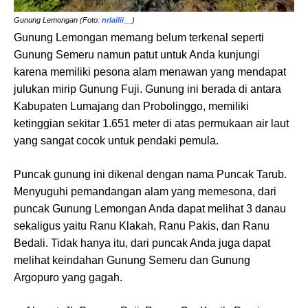
Gunung Lemongan (Foto:
nrlailii__
)
Gunung Lemongan memang belum terkenal seperti
Gunung Semeru namun patut untuk Anda kunjungi
karena memiliki pesona alam menawan yang mendapat
julukan mirip Gunung Fuji. Gunung ini berada di antara
Kabupaten Lumajang dan Probolinggo, memiliki
ketinggian sekitar 1.651 meter di atas permukaan air laut
yang sangat cocok untuk pendaki pemula.
Puncak gunung ini dikenal dengan nama Puncak Tarub.
Menyuguhi pemandangan alam yang memesona, dari
puncak Gunung Lemongan Anda dapat melihat 3 danau
sekaligus yaitu Ranu Klakah, Ranu Pakis, dan Ranu
Bedali. Tidak hanya itu, dari puncak Anda juga dapat
melihat keindahan Gunung Semeru dan Gunung
Argopuro yang gagah.