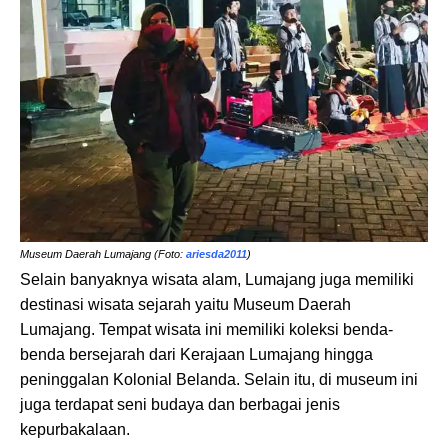
Museum Daerah Lumajang (Foto:
ariesda2011
)
Selain banyaknya wisata alam, Lumajang juga memiliki
destinasi wisata sejarah yaitu Museum Daerah
Lumajang. Tempat wisata ini memiliki koleksi benda-
benda bersejarah dari Kerajaan Lumajang hingga
peninggalan Kolonial Belanda. Selain itu, di museum ini
juga terdapat seni budaya dan berbagai jenis
kepurbakalaan.