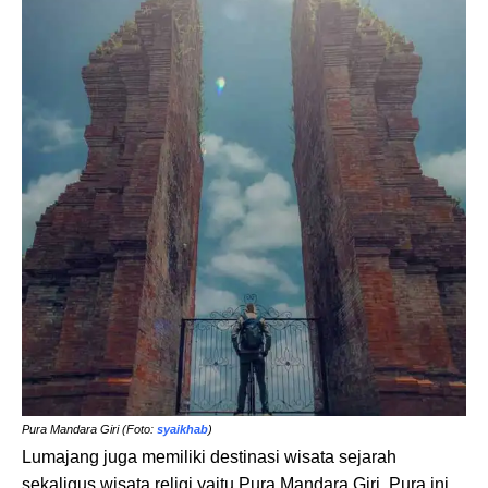
Pura Mandara Giri (Foto:
syaikhab
)
Lumajang juga memiliki destinasi wisata sejarah
sekaligus wisata religi yaitu Pura Mandara Giri. Pura ini