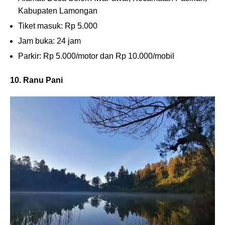
Kabupaten Lamongan
Tiket masuk: Rp 5.000
Jam buka: 24 jam
Parkir: Rp 5.000/motor dan Rp 10.000/mobil
10. Ranu Pani