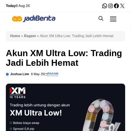
Skip
WhatsApp
Instagra
Faceb
X
Today
8 Aug 26
to
Men
content
Home
»
Ragam
»
Akun XM Ultra Low: Trading Jadi Lebih Hemat
Akun XM Ultra Low: Trading
Jadi Lebih Hemat
RAGAM
Joshua Lim
8 May 25