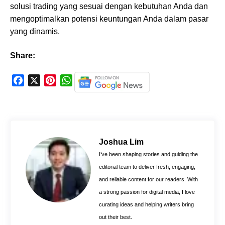
solusi trading yang sesuai dengan kebutuhan Anda dan
mengoptimalkan potensi keuntungan Anda dalam pasar
yang dinamis.
Share:
F
X
P
W
a
i
h
c
n
a
e
t
t
b
e
s
o
r
A
Joshua Lim
o
e
p
I’ve been shaping stories and guiding the
k
s
p
editorial team to deliver fresh, engaging,
t
and reliable content for our readers. With
a strong passion for digital media, I love
curating ideas and helping writers bring
out their best.