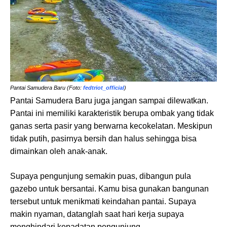
Pantai Samudera Baru (Foto:
fedtriot_official
)
Pantai Samudera Baru juga jangan sampai dilewatkan.
Pantai ini memiliki karakteristik berupa ombak yang tidak
ganas serta pasir yang berwarna kecokelatan. Meskipun
tidak putih, pasirnya bersih dan halus sehingga bisa
dimainkan oleh anak-anak.
Supaya pengunjung semakin puas, dibangun pula
gazebo untuk bersantai. Kamu bisa gunakan bangunan
tersebut untuk menikmati keindahan pantai. Supaya
makin nyaman, datanglah saat hari kerja supaya
menghindari kepadatan pengunjung.