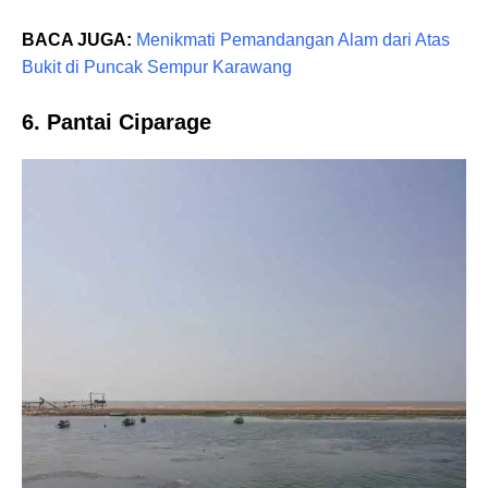
BACA JUGA:
Menikmati Pemandangan Alam dari Atas
Bukit di Puncak Sempur Karawang
6. Pantai Ciparage