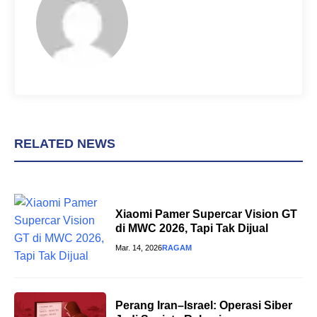
k
s
p
t
RELATED NEWS
Xiaomi Pamer Supercar Vision GT
di MWC 2026, Tapi Tak Dijual
Mar. 14, 2026
RAGAM
Perang Iran–Israel: Operasi Siber