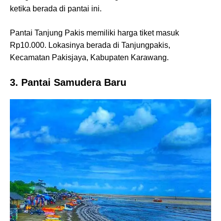
ketika berada di pantai ini.
Pantai Tanjung Pakis memiliki harga tiket masuk
Rp10.000. Lokasinya berada di Tanjungpakis,
Kecamatan Pakisjaya, Kabupaten Karawang.
3. Pantai Samudera Baru