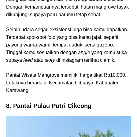
Dengan kemampuannya tersebut, hutan mangrove layak
dikunjungi supaya paru-parumu tetap sehat.
Selain udara segar, eksistensi juga bisa kamu dapatkan.
Terdapat spot-spot foto yang bisa kamu jajal, seperti
payung warna-warni, tempat duduk, serta gazebo.
Tinggal kamu sesuaikan dengan
angle
yang kamu suka
supaya
feed
atau
story
di Instagram terlihat ciamik.
Pantai Wisata Mangrove memiliki harga tiket Rp10.000.
Letaknya berada di Kecamatan Cibuaya, Kabupaten
Karawang.
8. Pantai Pulau Putri Cikeong