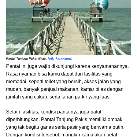
Pantai Tanjung Pakis (Foto:
folk_karawang
)
Pantai ini juga wajib dikunjungi karena kenyamanannya.
Rasa nyaman bisa kamu dapat dari fasilitas yang
memadai, seperti toilet yang bersih, akses jalan yang
mudah, banyak penjual makanan, kamar bilas dengan
jumlah yang cukup, serta lahan parkir yang luas.
Selain fasilitas, kondisi pantainya juga patut
diperhitungkan. Pantai Tanjung Pakis memiliki ombak
yang tak begitu ganas serta pasir yang berwarna putih.
Dengan kondisi tersebut, mungkin kamu akan betah