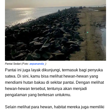
Pantai Sedari (Foto:
aepananda_
)
Pantai ini juga layak dikunjungi, termasuk bagi penyuka
satwa. Di sini, kamu bisa melihat hewan-hewan yang
mendiami hutan bakau di sekitar pantai. Dengan melihat
hewan-hewan tersebut, tentunya akan menjadi
pengalaman yang berkesan untukmu.
Selain melihat para hewan, habitat mereka juga memiliki