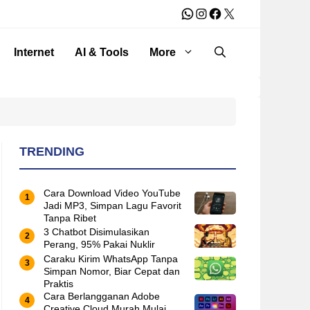
WhatsApp
Instagram
Facebook
X
Internet
AI & Tools
More
TRENDING
Cara Download Video YouTube
Jadi MP3, Simpan Lagu Favorit
Tanpa Ribet
3 Chatbot Disimulasikan
Perang, 95% Pakai Nuklir
Caraku Kirim WhatsApp Tanpa
Simpan Nomor, Biar Cepat dan
Praktis
Cara Berlangganan Adobe
Creative Cloud Murah Mulai