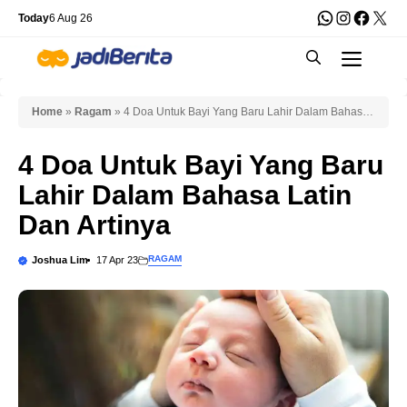
Skip
WhatsApp
Instagra
Faceb
X
Today
6 Aug 26
to
Men
content
Home
»
Ragam
»
4 Doa Untuk Bayi Yang Baru Lahir Dalam Bahasa
Latin Dan Artinya
4 Doa Untuk Bayi Yang Baru
Lahir Dalam Bahasa Latin
Dan Artinya
RAGAM
Joshua Lim
17 Apr 23