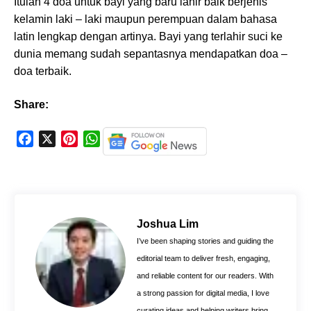
Itulah 4 doa untuk bayi yang baru lahir baik berjenis
kelamin laki – laki maupun perempuan dalam bahasa
latin lengkap dengan artinya. Bayi yang terlahir suci ke
dunia memang sudah sepantasnya mendapatkan doa –
doa terbaik.
Share:
F
X
P
W
a
i
h
c
n
a
e
t
t
b
e
s
o
r
A
Joshua Lim
o
e
p
I’ve been shaping stories and guiding the
k
s
p
editorial team to deliver fresh, engaging,
t
and reliable content for our readers. With
a strong passion for digital media, I love
curating ideas and helping writers bring