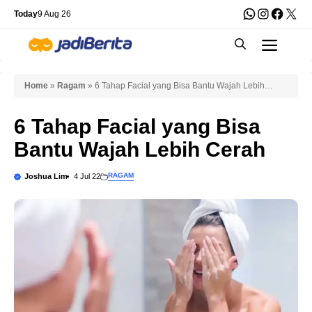
Skip
WhatsApp
Instagra
Faceb
X
Today
9 Aug 26
to
Men
content
Home
»
Ragam
»
6 Tahap Facial yang Bisa Bantu Wajah Lebih
Cerah
6 Tahap Facial yang Bisa
Bantu Wajah Lebih Cerah
RAGAM
Joshua Lim
4 Jul 22