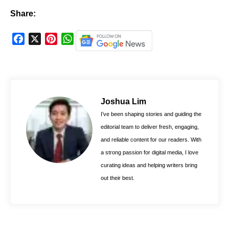
Share:
F
X
P
W
a
i
h
c
n
a
e
t
t
b
e
s
o
r
A
Joshua Lim
o
e
p
I’ve been shaping stories and guiding the
k
s
p
editorial team to deliver fresh, engaging,
t
and reliable content for our readers. With
a strong passion for digital media, I love
curating ideas and helping writers bring
out their best.