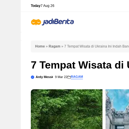
Skip
Today
7 Aug 26
to
content
Home
»
Ragam
»
7 Tempat Wisata di Ukraina Ini Indah Ban
7 Tempat Wisata di 
RAGAM
Ardy Messi
9 Mar 22