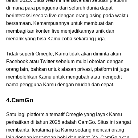
tahun 2025. Situs web ini menawarkan sebuah platform
di mana para pengguna dari seluruh dunia dapat
berinteraksi secara live dengan orang asing pada waktu
bersamaan. Kemampuannya untuk membuat dan
membagikan konten live menjadikannya unik dan
menarik yang bisa Kamu coba sekarang juga.
Tidak seperti Omegle, Kamu tidak akan diminta akun
Facebook atau Twitter sebelum mulai obrolan dengan
orang lain, bahkan untuk alasan privasi, platform ini juga
membolehkan Kamu untuk mengubah atau mengedit
nama pengguna Kamu dengan mudah dan cepat.
4.CamGo
Satu lagi platform alternatif Omegle yang layak Kamu
perhatikan di tahun 2025 adalah CamGo. Situs ini sangat
membantu, terutama jika Kamu sedang mencari orang
lain dengan kesamaan hobi dan minat. Ya, CamGo akan