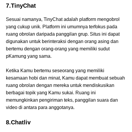
7.TinyChat
Sesuai namanya, TinyChat adalah platform mengobrol
yang cukup unik. Platform ini umumnya terfokus pada
ruang obrolan daripada panggilan grup. Situs ini dapat
digunakan untuk berinteraksi dengan orang asing dan
bertemu dengan orang-orang yang memiliki sudut
pKamung yang sama.
Ketika Kamu bertemu seseorang yang memiliki
kesamaan hobi dan minat, Kamu dapat membuat sebuah
ruang obrolan dengan mereka untuk mendiskusikan
berbagai topik yang Kamu sukai. Ruang ini
memungkinkan pengiriman teks, panggilan suara dan
video di antara para anggotanya.
8.Chatliv