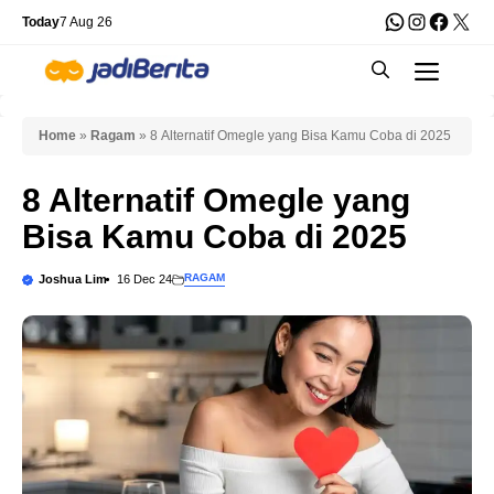
Skip
WhatsApp
Instagra
Faceb
X
Today
7 Aug 26
to
Men
content
Home
»
Ragam
»
8 Alternatif Omegle yang Bisa Kamu Coba di 2025
8 Alternatif Omegle yang
Bisa Kamu Coba di 2025
RAGAM
Joshua Lim
16 Dec 24