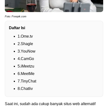
Foto: Freepik.com
Daftar Isi
1.Ome.tv
2.Shagle
3.YouNow
4.CamGo
5.iMeetzu
6.MeetMe
7.TinyChat
8.Chatliv
Saat ini, sudah ada cukup banyak situs web alternatif