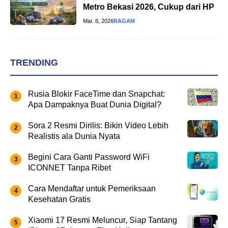
Metro Bekasi 2026, Cukup dari HP
Mar. 8, 2026
RAGAM
TRENDING
Rusia Blokir FaceTime dan Snapchat:
Apa Dampaknya Buat Dunia Digital?
Sora 2 Resmi Dirilis: Bikin Video Lebih
Realistis ala Dunia Nyata
Begini Cara Ganti Password WiFi
ICONNET Tanpa Ribet
Cara Mendaftar untuk Pemeriksaan
Kesehatan Gratis
Xiaomi 17 Resmi Meluncur, Siap Tantang