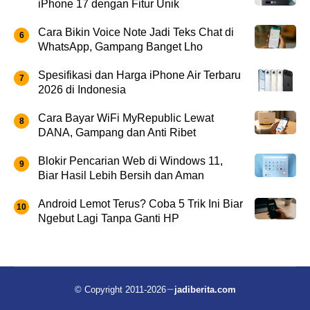
iPhone 17 dengan Fitur Unik
Cara Bikin Voice Note Jadi Teks Chat di
WhatsApp, Gampang Banget Lho
Spesifikasi dan Harga iPhone Air Terbaru
2026 di Indonesia
Cara Bayar WiFi MyRepublic Lewat
DANA, Gampang dan Anti Ribet
Blokir Pencarian Web di Windows 11,
Biar Hasil Lebih Bersih dan Aman
Android Lemot Terus? Coba 5 Trik Ini Biar
Ngebut Lagi Tanpa Ganti HP
© Copyright 2011-2026
jadiberita.com