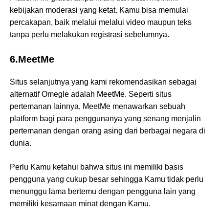
kebijakan moderasi yang ketat. Kamu bisa memulai
percakapan, baik melalui melalui video maupun teks
tanpa perlu melakukan registrasi sebelumnya.
6.MeetMe
Situs selanjutnya yang kami rekomendasikan sebagai
alternatif Omegle adalah MeetMe. Seperti situs
pertemanan lainnya, MeetMe menawarkan sebuah
platform bagi para penggunanya yang senang menjalin
pertemanan dengan orang asing dari berbagai negara di
dunia.
Perlu Kamu ketahui bahwa situs ini memiliki basis
pengguna yang cukup besar sehingga Kamu tidak perlu
menunggu lama bertemu dengan pengguna lain yang
memiliki kesamaan minat dengan Kamu.