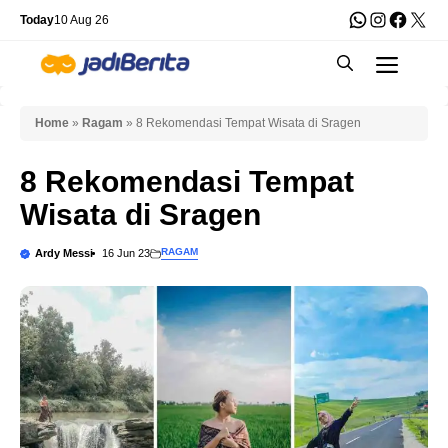
Skip
WhatsApp
Instagra
Faceb
X
Today
10 Aug 26
to
Men
content
Home
»
Ragam
»
8 Rekomendasi Tempat Wisata di Sragen
8 Rekomendasi Tempat
Wisata di Sragen
RAGAM
Ardy Messi
16 Jun 23