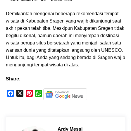
Demikianlah mengenai beberapa rekomendasi tempat
wisata di Kabupaten Sragen yang wajib dikunjungi saat
akhir pekan telah tiba. Meskipun Kabupaten Sragen tidak
begitu dikenal, namun daerah ini menyimpan destinasi
wisata berupa situs bersejarah yang menjadi salah satu
warisan dunia yang ditetapkan langsung oleh UNESCO.
Untuk itu, bagi Anda yang sedang berada di Sragen wajib
mengunjungi tempat wisata di atas.
Share:
F
X
P
W
a
i
h
c
n
a
e
t
t
b
e
s
o
r
A
Ardy Messi