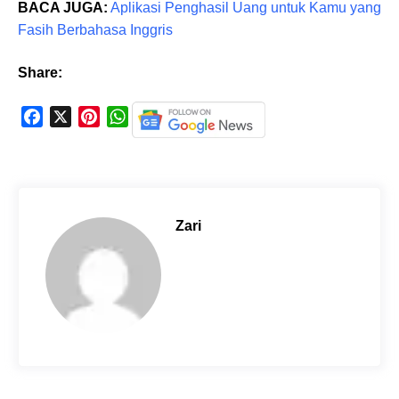
BACA JUGA:
Aplikasi Penghasil Uang untuk Kamu yang
Fasih Berbahasa Inggris
Share:
F
X
P
W
a
i
h
c
n
a
e
t
t
b
e
s
o
r
A
Zari
o
e
p
k
s
p
t