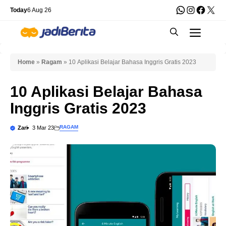
Skip
WhatsApp
Instagra
Faceb
X
Today
6 Aug 26
to
Men
content
Home
»
Ragam
»
10 Aplikasi Belajar Bahasa Inggris Gratis 2023
10 Aplikasi Belajar Bahasa
Inggris Gratis 2023
RAGAM
Zari
3 Mar 23