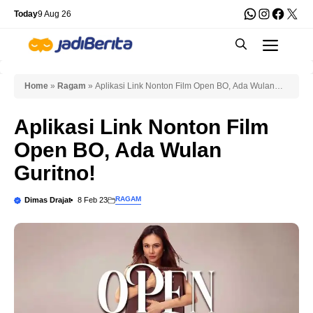
Skip
WhatsApp
Instagra
Faceb
X
Today
9 Aug 26
to
Men
content
Home
»
Ragam
»
Aplikasi Link Nonton Film Open BO, Ada Wulan
Guritno!
Aplikasi Link Nonton Film
Open BO, Ada Wulan
Guritno!
RAGAM
Dimas Drajat
8 Feb 23