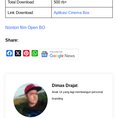
Total Download
500 rb+
Link Download
Aplikasi Cinema Box
Nonton film Open BO
Share:
F
X
P
W
a
i
h
c
n
a
e
t
t
b
e
s
o
r
A
Dimas Drajat
o
e
p
Anak UI yang lagi membangun personal
k
s
p
branding
t