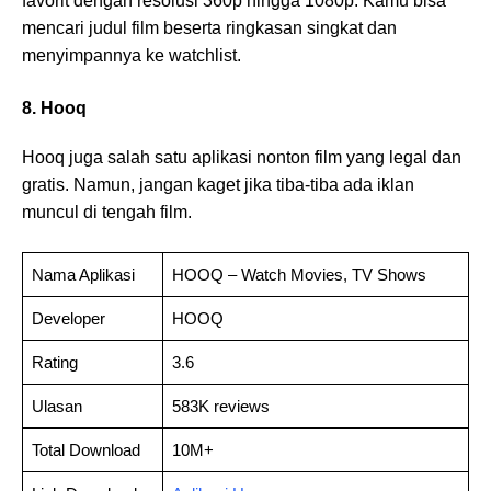
favorit dengan resolusi 360p hingga 1080p. Kamu bisa
mencari judul film beserta ringkasan singkat dan
menyimpannya ke watchlist.
8. Hooq
Hooq juga salah satu aplikasi nonton film yang legal dan
gratis. Namun, jangan kaget jika tiba-tiba ada iklan
muncul di tengah film.
Nama Aplikasi
HOOQ – Watch Movies, TV Shows
Developer
HOOQ
Rating
3.6
Ulasan
583K reviews
Total Download
10M+