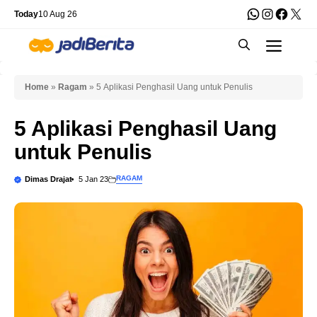
Skip
WhatsApp
Instagra
Faceb
X
Today
10 Aug 26
to
Men
content
Home
»
Ragam
»
5 Aplikasi Penghasil Uang untuk Penulis
5 Aplikasi Penghasil Uang
untuk Penulis
RAGAM
Dimas Drajat
5 Jan 23