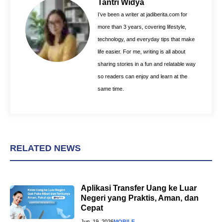
o
r
A
Tantri Widya
o
e
p
I’ve been a writer at jadiberita.com for
k
s
p
more than 3 years, covering lifestyle,
t
technology, and everyday tips that make
life easier. For me, writing is all about
sharing stories in a fun and relatable way
so readers can enjoy and learn at the
same time.
RELATED NEWS
Aplikasi Transfer Uang ke Luar
Negeri yang Praktis, Aman, dan
Cepat
Jun. 19, 2026
MOBILE