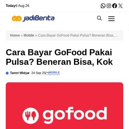
Skip
WhatsApp
Instagra
Faceb
X
Today
6 Aug 26
to
Men
content
Home
»
Mobile
»
Cara Bayar GoFood Pakai Pulsa? Beneran Bisa,
Kok
Cara Bayar GoFood Pakai
Pulsa? Beneran Bisa, Kok
MOBILE
Tantri Widya
24 Sep 25