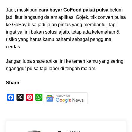
Jadi, meskipun
cara bayar GoFood pakai pulsa
belum
jadi fitur langsung dalam aplikasi Gojek, trik convert pulsa
ke GoPay bisa jadi jalan pintas yang membantu. Tapi
ingat ya, ini bukan solusi ajaib, tetap ada kelemahan &
risiko yang harus kamu pahami sebagai pengguna
cerdas.
Jangan lupa share artikel ini ke temen kamu yang sering
nganggur pulsa tapi laper di tengah malam.
Share:
F
X
P
W
a
i
h
c
n
a
e
t
t
b
e
s