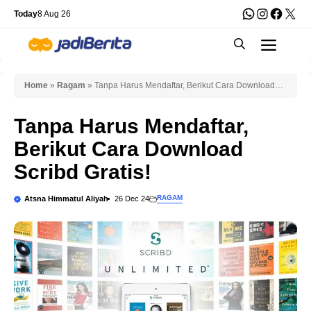
Skip
WhatsApp
Instagra
Faceb
X
Today
8 Aug 26
to
Men
content
Home
»
Ragam
»
Tanpa Harus Mendaftar, Berikut Cara Download
Scribd Gratis!
Tanpa Harus Mendaftar,
Berikut Cara Download
Scribd Gratis!
RAGAM
Atsna Himmatul Aliyah
26 Dec 24