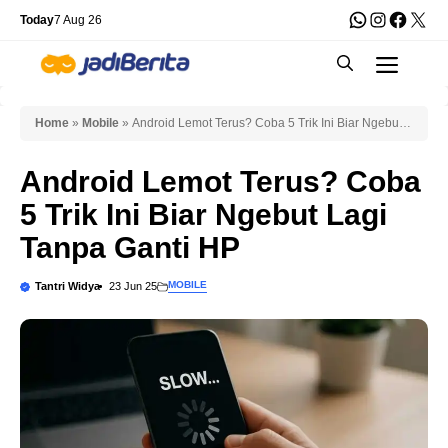
Skip
WhatsApp
Instagra
Faceb
X
Today
7 Aug 26
to
Men
content
Home
»
Mobile
»
Android Lemot Terus? Coba 5 Trik Ini Biar Ngebut
Lagi Tanpa Ganti HP
Android Lemot Terus? Coba
5 Trik Ini Biar Ngebut Lagi
Tanpa Ganti HP
MOBILE
Tantri Widya
23 Jun 25