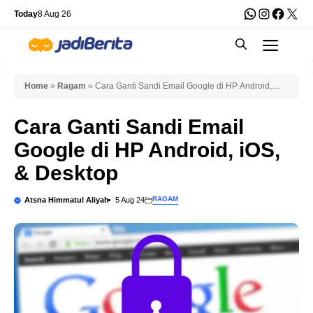
Skip
WhatsApp
Instagra
Faceb
X
Today
8 Aug 26
to
Men
content
Home
»
Ragam
»
Cara Ganti Sandi Email Google di HP Android,
iOS, & Desktop
Cara Ganti Sandi Email
Google di HP Android, iOS,
& Desktop
RAGAM
Atsna Himmatul Aliyah
5 Aug 24