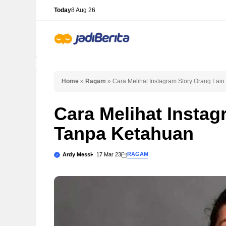
Skip
Today
8 Aug 26
to
content
Home
»
Ragam
»
Cara Melihat Instagram Story Orang Lai
Cara Melihat Instag
Tanpa Ketahuan
RAGAM
Ardy Messi
17 Mar 23