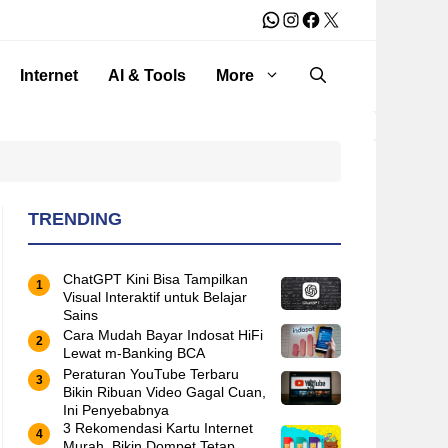
WhatsApp
Instagram
Facebook
X
Internet
AI & Tools
More
TRENDING
ChatGPT Kini Bisa Tampilkan
Visual Interaktif untuk Belajar
Sains
Cara Mudah Bayar Indosat HiFi
Lewat m-Banking BCA
Peraturan YouTube Terbaru
Bikin Ribuan Video Gagal Cuan,
Ini Penyebabnya
3 Rekomendasi Kartu Internet
Murah, Bikin Dompet Tetap