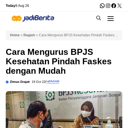
Skip
WhatsApp
Instagra
Faceb
X
Today
8 Aug 26
to
Men
content
Home
»
Ragam
»
Cara Mengurus BPJS Kesehatan Pindah Faskes
dengan Mudah
Cara Mengurus BPJS
Kesehatan Pindah Faskes
dengan Mudah
RAGAM
Dimas Drajat
19 Oct 22