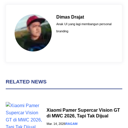
e
t
t
b
e
s
o
r
A
Dimas Drajat
o
e
p
Anak UI yang lagi membangun personal
k
s
p
branding
t
RELATED NEWS
Xiaomi Pamer Supercar Vision GT
di MWC 2026, Tapi Tak Dijual
Mar. 14, 2026
RAGAM