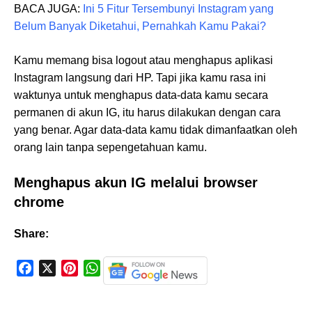
BACA JUGA:
Ini 5 Fitur Tersembunyi Instagram yang
Belum Banyak Diketahui, Pernahkah Kamu Pakai?
Kamu memang bisa logout atau menghapus aplikasi
Instagram langsung dari HP. Tapi jika kamu rasa ini
waktunya untuk menghapus data-data kamu secara
permanen di akun IG, itu harus dilakukan dengan cara
yang benar. Agar data-data kamu tidak dimanfaatkan oleh
orang lain tanpa sepengetahuan kamu.
Menghapus akun IG melalui browser
chrome
Share:
F
X
P
W
a
i
h
c
n
a