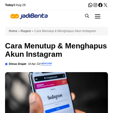
Skip
WhatsApp
Instagra
Faceb
X
Today
9 Aug 26
to
Men
content
Home
»
Ragam
»
Cara Menutup & Menghapus Akun Instagram
Cara Menutup & Menghapus
Akun Instagram
RAGAM
Dimas Drajat
18 Apr 22