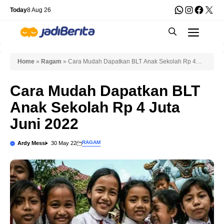
Skip
WhatsApp
Instagra
Faceb
X
Today
8 Aug 26
to
Men
content
Home
»
Ragam
»
Cara Mudah Dapatkan BLT Anak Sekolah Rp 4
Juta Juni 2022
Cara Mudah Dapatkan BLT
Anak Sekolah Rp 4 Juta
Juni 2022
RAGAM
Ardy Messi
30 May 22