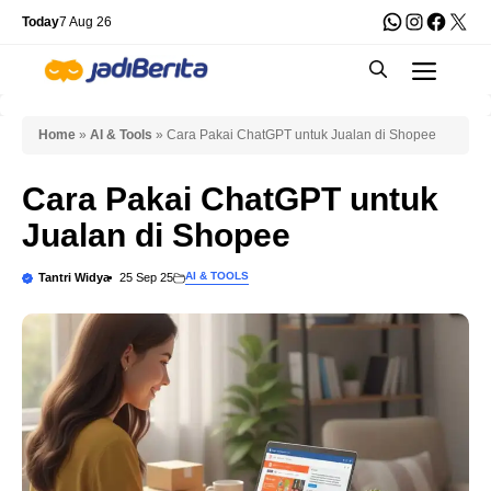
Skip
WhatsApp
Instagra
Faceb
X
Today
7 Aug 26
to
Men
content
Home
»
AI & Tools
»
Cara Pakai ChatGPT untuk Jualan di Shopee
Cara Pakai ChatGPT untuk
Jualan di Shopee
AI & TOOLS
Tantri Widya
25 Sep 25