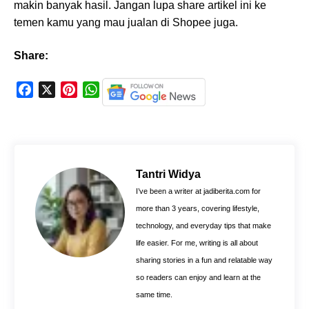
makin banyak hasil. Jangan lupa share artikel ini ke
temen kamu yang mau jualan di Shopee juga.
Share:
F
X
P
W
a
i
h
c
n
a
e
t
t
b
e
s
o
r
A
Tantri Widya
o
e
p
I’ve been a writer at jadiberita.com for
k
s
p
more than 3 years, covering lifestyle,
t
technology, and everyday tips that make
life easier. For me, writing is all about
sharing stories in a fun and relatable way
so readers can enjoy and learn at the
same time.