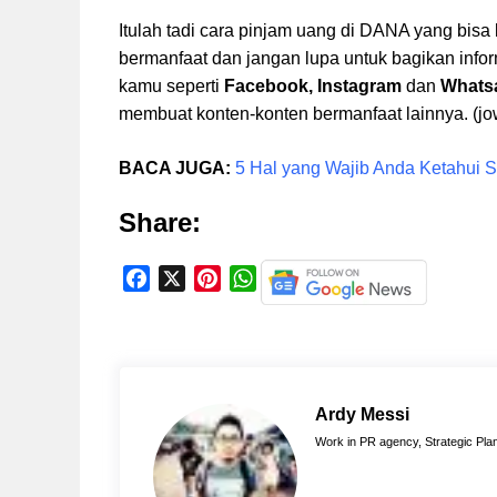
Itulah tadi cara pinjam uang di DANA yang bisa
bermanfaat dan jangan lupa untuk bagikan infor
kamu seperti
Facebook, Instagram
dan
Whats
membuat konten-konten bermanfaat lainnya. (jo
BACA JUGA:
5 Hal yang Wajib Anda Ketahui
Share:
F
X
P
W
a
i
h
c
n
a
e
t
t
b
e
s
o
r
A
Ardy Messi
o
e
p
Work in PR agency, Strategic Plan
k
s
p
t