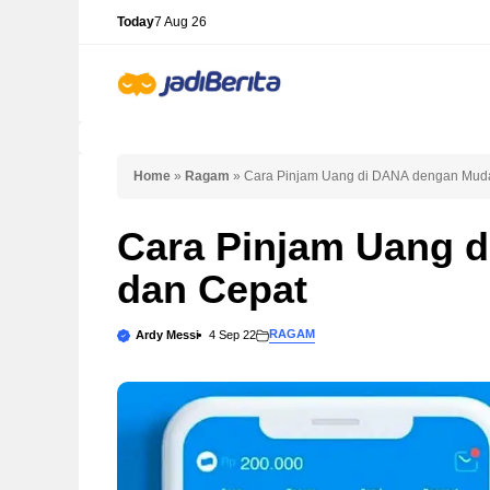
Skip
Today
7 Aug 26
to
content
Home
»
Ragam
»
Cara Pinjam Uang di DANA dengan Mud
Cara Pinjam Uang 
dan Cepat
RAGAM
Ardy Messi
4 Sep 22