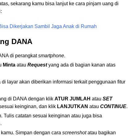
as, sekarang kamu bisa lanjut ke cara pinjam uang di
:
 Bisa Dikerjakan Sambil Jaga Anak di Rumah
Uang DANA
ANA di perangkat
smartphone
.
nu
Minta
atau
Request
yang ada di bagian kanan atas
di layar akan diberikan informasi terkait penggunaan fitur
ang di DANA dengan klik
ATUR JUMLAH
atau
SET
esuai keinginan, dan klik
LANJUTKAN
atau
CONTINUE
.
 Tulis catatan sesuai keinginan atau juga bisa
p
.
ik kamu. Simpan dengan cara
screenshot
atau bagikan