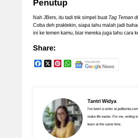
Penutup
Nah JBers, itu tadi trik simpel buat
Tag Teman di
Coba deh praktekin, siapa tahu malah jadi baha
ini ke temen kamu, biar mereka juga tahu cara ke
Share:
F
X
P
W
a
i
h
c
n
a
e
t
t
b
e
s
o
r
A
Tantri Widya
o
e
p
I’ve been a writer at jadiberita.co
k
s
p
make life easier. For me, writing 
t
learn at the same time.