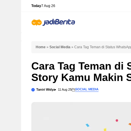
Skip
Today
7 Aug 26
to
content
Home
»
Social Media
»
Cara Tag Teman di Status WhatsApp
Cara Tag Teman di 
Story Kamu Makin 
SOCIAL MEDIA
Tantri Widya
11 Aug 25