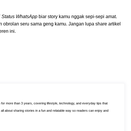
 Status WhatsApp
biar story kamu nggak sepi-sepi amat.
n obrolan seru sama geng kamu. Jangan lupa share artikel
ren ini.
m for more than 3 years, covering lifestyle, technology, and everyday tips that
is all about sharing stories in a fun and relatable way so readers can enjoy and