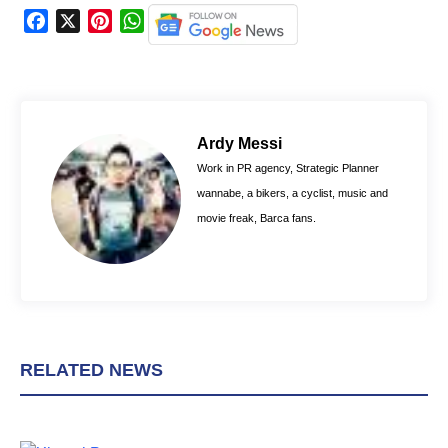
F
X
P
W
a
i
h
c
n
a
e
t
t
b
e
s
o
r
A
Ardy Messi
o
e
p
Work in PR agency, Strategic Planner
k
s
p
wannabe, a bikers, a cyclist, music and
t
movie freak, Barca fans.
RELATED NEWS