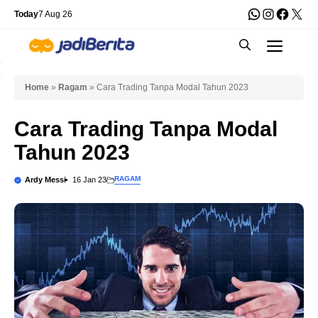
Skip
WhatsApp
Instagra
Faceb
X
Today
7 Aug 26
to
Men
content
Home
»
Ragam
»
Cara Trading Tanpa Modal Tahun 2023
Cara Trading Tanpa Modal
Tahun 2023
RAGAM
Ardy Messi
16 Jan 23