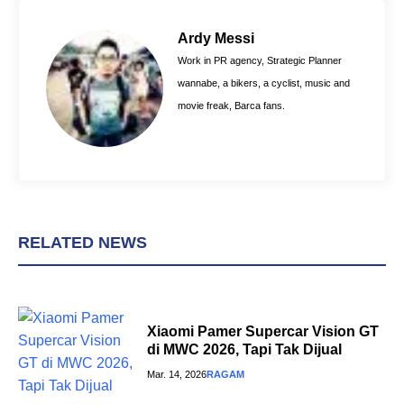
b
e
s
o
r
A
Ardy Messi
o
e
p
Work in PR agency, Strategic Planner
k
s
p
wannabe, a bikers, a cyclist, music and
t
movie freak, Barca fans.
RELATED NEWS
Xiaomi Pamer Supercar Vision GT
di MWC 2026, Tapi Tak Dijual
Mar. 14, 2026
RAGAM