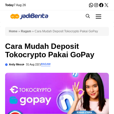
Skip
WhatsApp
Instagra
Faceb
X
Today
7 Aug 26
to
Men
content
Home
»
Ragam
»
Cara Mudah Deposit Tokocrypto Pakai GoPay
Cara Mudah Deposit
Tokocrypto Pakai GoPay
RAGAM
Ardy Messi
31 Aug 22