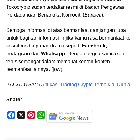
Tokocrypto sudah terdaftar resmi di Badan Pengawas
Perdagangan Berjangka Komoditi (
Bappeti
).
Semoga informasi di atas bermanfaat dan jangan lupa
untuk bagikan informasi in jika kamu rasa bermanfaat ke
sosial media pribadi kamu seperti
Facebook,
Instagram
dan
Whatsapp
. Dengan begitu kami akan
terus semangat dalam membuat konten-konten
bermanfaat lainnya. (jow)
BACA JUGA:
5 Aplikasi Trading Crypto Terbaik di Dunia
Share:
F
X
P
W
a
i
h
c
n
a
e
t
t