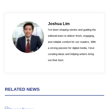
c
n
a
e
t
t
b
e
s
o
r
A
Joshua Lim
o
e
p
I’ve been shaping stories and guiding the
k
s
p
editorial team to deliver fresh, engaging,
t
and reliable content for our readers. With
a strong passion for digital media, I love
curating ideas and helping writers bring
out their best.
RELATED NEWS