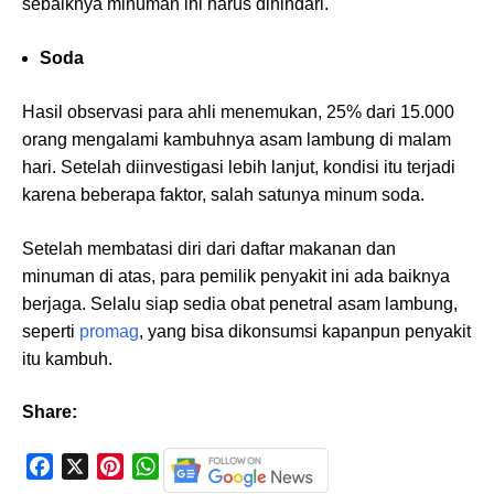
sebaiknya minuman ini harus dihindari.
Soda
Hasil observasi para ahli menemukan, 25% dari 15.000
orang mengalami kambuhnya asam lambung di malam
hari. Setelah diinvestigasi lebih lanjut, kondisi itu terjadi
karena beberapa faktor, salah satunya minum soda.
Setelah membatasi diri dari daftar makanan dan
minuman di atas, para pemilik penyakit ini ada baiknya
berjaga. Selalu siap sedia obat penetral asam lambung,
seperti
promag
, yang bisa dikonsumsi kapanpun penyakit
itu kambuh.
Share:
F
X
P
W
a
i
h