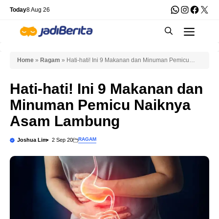
Skip
WhatsApp
Instagra
Faceb
X
Today
8 Aug 26
to
Men
content
Home
»
Ragam
»
Hati-hati! Ini 9 Makanan dan Minuman Pemicu
Naiknya Asam Lambung
Hati-hati! Ini 9 Makanan dan
Minuman Pemicu Naiknya
Asam Lambung
RAGAM
Joshua Lim
2 Sep 20