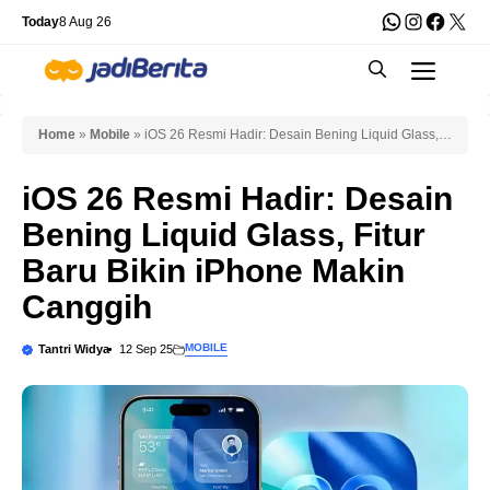
Skip
WhatsApp
Instagra
Faceb
X
Today
8 Aug 26
to
Men
content
Home
»
Mobile
»
iOS 26 Resmi Hadir: Desain Bening Liquid Glass,
Fitur Baru Bikin iPhone Makin Canggih
iOS 26 Resmi Hadir: Desain
Bening Liquid Glass, Fitur
Baru Bikin iPhone Makin
Canggih
MOBILE
Tantri Widya
12 Sep 25