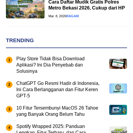
Cara Daftar Mudik Gratis Polres
Metro Bekasi 2026, Cukup dari HP
Mar. 8, 2026
RAGAM
TRENDING
Play Store Tidak Bisa Download
Aplikasi? Ini Dia Penyebab dan
Solusinya
ChatGPT Go Resmi Hadir di Indonesia,
Ini Cara Berlangganan dan Fitur Keren
GPT-5
10 Fitur Tersembunyi MacOS 26 Tahoe
yang Banyak Orang Belum Tahu
Spotify Wrapped 2025: Panduan
Lengkap, Fitur Terbaru, dan Cara