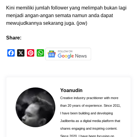
Kini memiliki jumlah follower yang melimpah bukan lagi
menjadi angan-angan semata namun anda dapat
mewujudkannya sekarang juga. (jow)
Share:
F
X
P
W
a
i
h
c
n
a
e
t
t
b
e
s
o
r
A
Yoanudin
o
e
p
Creative industry practitioner with more
k
s
p
than 20 years of experience. Since 2011,
t
I have been building and developing
Jadiberita as a digital media platform that
shares engaging and inspiring content.
Since 2020, I have been focusing on