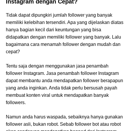
Instagram dengan Cepat?
Tidak dapat dipungkiri jumlah follower yang banyak
memiliki kelebihan tersendiri. Apa yang dijelaskan diatas
hanya bagian kecil dari keuntungan yang bisa
didapatkan dengan memiliki follower yang banyak. Lalu
bagaimana cara menamah follower dengan mudah dan
cepat?
Tentu saja dengan menggunakan jasa penambah
follower Instagram. Jasa penambah follower Instagram
dapat membantu anda mendapatkan follower berapapun
yang anda inginkan. Anda tidak perlu bersusah payah
membuat konten viral untuk mendapatkan banyak
followers.
Namun anda harus waspada, sebaiknya hanya gunakan
follower asli, bukan robot. Sebab follower bot atau robot