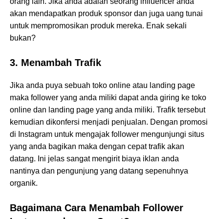
orang lain. Jika anda adalah seorang influencer anda
akan mendapatkan produk sponsor dan juga uang tunai
untuk mempromosikan produk mereka. Enak sekali
bukan?
3. Menambah Trafik
Jika anda puya sebuah toko online atau landing page
maka follower yang anda miliki dapat anda giring ke toko
online dan landing page yang anda miliki. Trafik tersebut
kemudian dikonfersi menjadi penjualan. Dengan promosi
di Instagram untuk mengajak follower mengunjungi situs
yang anda bagikan maka dengan cepat trafik akan
datang. Ini jelas sangat mengirit biaya iklan anda
nantinya dan pengunjung yang datang sepenuhnya
organik.
Bagaimana Cara Menambah Follower