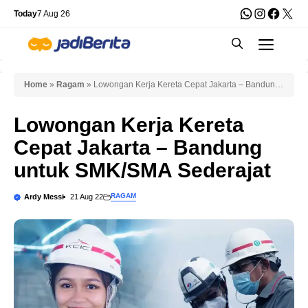
Skip
WhatsApp
Instagra
Faceb
X
Today
7 Aug 26
to
Men
content
Home
»
Ragam
»
Lowongan Kerja Kereta Cepat Jakarta – Bandung
untuk SMK/SMA Sederajat
Lowongan Kerja Kereta
Cepat Jakarta – Bandung
untuk SMK/SMA Sederajat
RAGAM
Ardy Messi
21 Aug 22