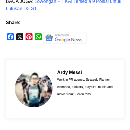
BACA JUGA:
Lowongan PT KAI Tersedia 9 Posisi untuk
Lulusan D3-S1
Share:
F
X
P
W
a
i
h
c
n
a
e
t
t
b
e
s
o
r
A
Ardy Messi
o
e
p
Work in PR agency, Strategic Planner
k
s
p
wannabe, a bikers, a cyclist, music and
t
movie freak, Barca fans.