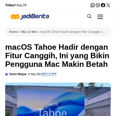
Skip
WhatsApp
Instagra
Faceb
X
Today
8 Aug 26
to
Men
content
Home
»
Mac & Win
»
macOS Tahoe Hadir dengan Fitur Canggih, Ini
yang Bikin Pengguna Mac Makin Betah
macOS Tahoe Hadir dengan
Fitur Canggih, Ini yang Bikin
Pengguna Mac Makin Betah
MAC & WIN
Tantri Widya
9 Sep 25