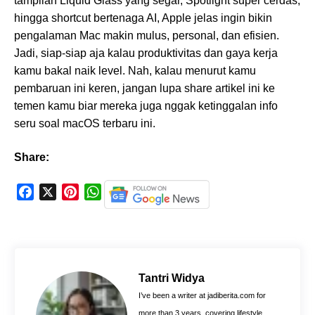
tampilan Liquid Glass yang segar, Spotlight super cerdas,
hingga shortcut bertenaga AI, Apple jelas ingin bikin
pengalaman Mac makin mulus, personal, dan efisien.
Jadi, siap-siap aja kalau produktivitas dan gaya kerja
kamu bakal naik level. Nah, kalau menurut kamu
pembaruan ini keren, jangan lupa share artikel ini ke
temen kamu biar mereka juga nggak ketinggalan info
seru soal macOS terbaru ini.
Share:
F
X
P
W
a
i
h
c
n
a
e
t
t
b
e
s
o
r
A
Tantri Widya
o
e
p
I’ve been a writer at jadiberita.com for
k
s
p
more than 3 years, covering lifestyle,