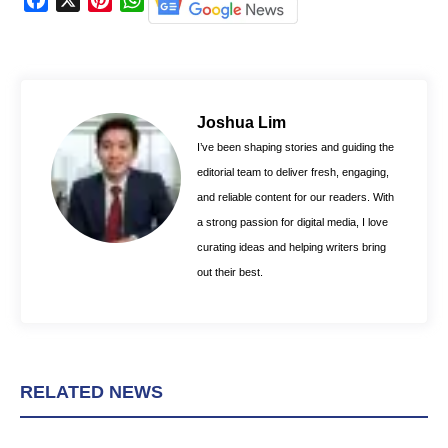
a
i
h
c
n
a
e
t
t
b
e
s
o
r
A
Joshua Lim
o
e
p
I’ve been shaping stories and guiding the
k
s
p
editorial team to deliver fresh, engaging,
t
and reliable content for our readers. With
a strong passion for digital media, I love
curating ideas and helping writers bring
out their best.
RELATED NEWS