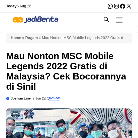
Skip
WhatsApp
Instagra
Faceb
X
Today
6 Aug 26
to
Men
content
Home
»
Ragam
»
Mau Nonton MSC Mobile Legends 2022 Gratis di
Malaysia? Cek Bocorannya di Sini!
Mau Nonton MSC Mobile
Legends 2022 Gratis di
Malaysia? Cek Bocorannya
di Sini!
RAGAM
Joshua Lim
7 Jun 22