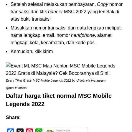
Setelah selesai melakukan pembayaran.
Copy
nomor
transaksi dan klik
banner
MSC 2022 yang terletak di
atas bukti transaksi
Masukkan nomor transaksi dan data lengkap meliputi
nama lengkap, email, nomor
handphone
, alamat
lengkap, kota, kecamatan, dan kode pos
Kemudian, klik kirim
Event Tiket Gratis MSC Mobile Legends 2022 by Unipin via Instagram
@mpl.id.official
Daftar harga tiket normal MSC Mobile
Legends 2022
Share:
F
X
P
W