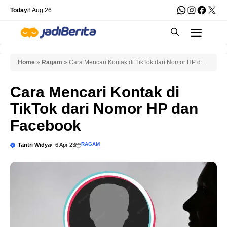
Skip
WhatsApp
Instagra
Faceb
X
Today
8 Aug 26
to
Men
content
Home
»
Ragam
»
Cara Mencari Kontak di TikTok dari Nomor HP dan
Facebook
Cara Mencari Kontak di
TikTok dari Nomor HP dan
Facebook
RAGAM
Tantri Widya
6 Apr 23