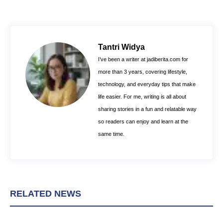
c
n
a
e
t
t
b
e
s
o
r
A
Tantri Widya
o
e
p
I’ve been a writer at jadiberita.com for
k
s
p
more than 3 years, covering lifestyle,
t
technology, and everyday tips that make
life easier. For me, writing is all about
sharing stories in a fun and relatable way
so readers can enjoy and learn at the
same time.
RELATED NEWS