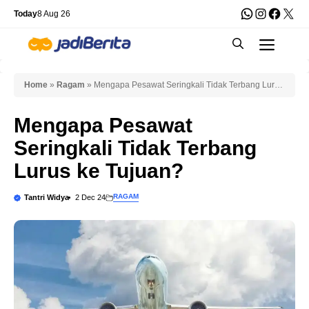
Skip
WhatsApp
Instagra
Faceb
X
Today
8 Aug 26
to
Men
content
Home
»
Ragam
»
Mengapa Pesawat Seringkali Tidak Terbang Lurus
ke Tujuan?
Mengapa Pesawat
Seringkali Tidak Terbang
Lurus ke Tujuan?
RAGAM
Tantri Widya
2 Dec 24