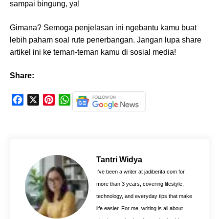
sampai bingung, ya!
Gimana? Semoga penjelasan ini ngebantu kamu buat
lebih paham soal rute penerbangan. Jangan lupa share
artikel ini ke teman-teman kamu di sosial media!
Share:
F
X
P
W
a
i
h
c
n
a
e
t
t
b
e
s
o
r
A
Tantri Widya
o
e
p
I’ve been a writer at jadiberita.com for
k
s
p
more than 3 years, covering lifestyle,
t
technology, and everyday tips that make
life easier. For me, writing is all about